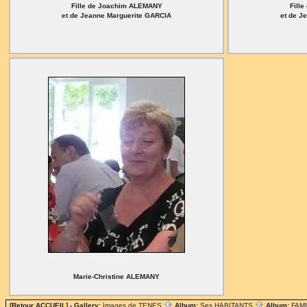
Fille de Joachim ALEMANY
Fill
et de Jeanne Marguerite GARCIA
et de J
Marie-Christine ALEMANY
[Retour ACCUEIL]
- Gallery:
Images de TENES
Album:
Ses HABITANTS
Album:
FAM