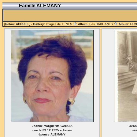
Famille ALEMANY
[Retour ACCUEIL]
- Gallery:
Images de TENES
Album:
Ses HABITANTS
Album:
FAM
Jeanne Marguerite GARCIA
Jean
née le 09.12.1925 à Ténés
née
épouse ALEMANY