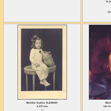
le 
Je
Michèle Andrée ALEMANY
Mic
à 2/3 ans
née le
----