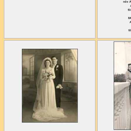
née 
fi
M
f