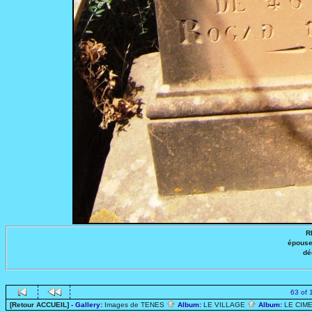
R
épouse
dé
63 of 
[Retour ACCUEIL]
- Gallery:
Images de TENES
Album:
LE VILLAGE
Album:
LE CIME