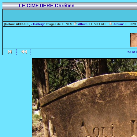
LE CIMETIERE Chrétien
[Retour ACCUEIL]
- Gallery:
Images de TENES
Album:
LE VILLAGE
Album:
LE CIME
63 of 