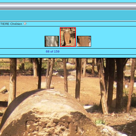
TIERE Chrétien
68 of 159