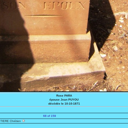
Rose PARA
épouse Jean PUYOU
décédée le 10-10-1871
68 of 159
TIERE Chrétien