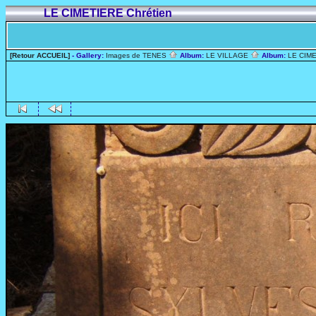
LE CIMETIERE Chrétien
[Retour ACCUEIL]
- Gallery:
Images de TENES
Album:
LE VILLAGE
Album:
LE CIME