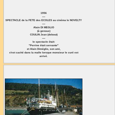
1956
----
SPECTACLE de la FETE des ECOLES au cinéma le NOVELTY
----
Alain DI MEGLIO
(à genoux)
COULIN Jean (debout)
----
le spectacle était:
"Perrine était servante"
et Alain Diméglio, son ami,
s'est caché dans la malle lorsque monsieur le curé est
arrivé.