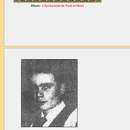
Album:
L'Assassinat de Paul et Henri