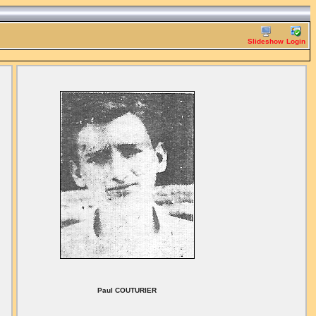
Slideshow
Login
Paul COUTURIER