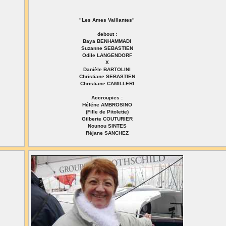
"Les Ames Vaillantes"
debout :
Baya BENHAMMADI
Suzanne SEBASTIEN
Odile LANGENDORF
X
Danièle BARTOLINI
Christiane SEBASTIEN
Christiane CAMILLERI
Accroupies :
Héléne AMBROSINO
(Fille de Pitolette)
Gilberte COUTURIER
Nounou SINTES
Réjane SANCHEZ