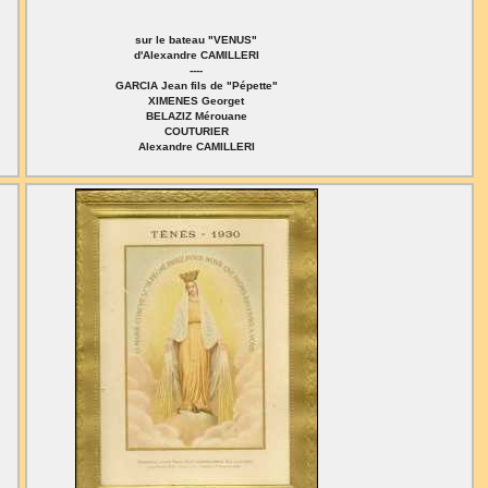
sur le bateau "VENUS"
d'Alexandre CAMILLERI
----
GARCIA Jean fils de "Pépette"
XIMENES Georget
BELAZIZ Mérouane
COUTURIER
Alexandre CAMILLERI