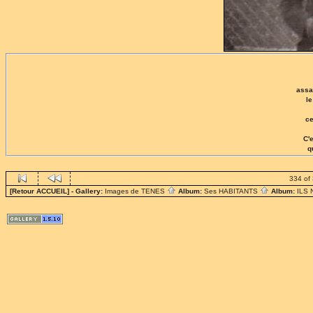
assa
l
ce
C'
q
334 of
[Retour ACCUEIL]
- Gallery:
Images de TENES
Album:
Ses HABITANTS
Album:
ILS