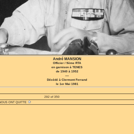
André MANSION
Officier / 9ème RTA
en garnison à TENES
de 1940 à 1952
----
Décédé à Clermont Ferrand
le 1er Mai 1981
292 of 350
 NOUS ONT QUITTE