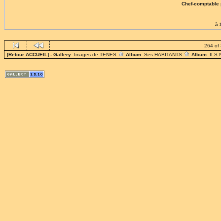
Chef-comptable 
à 
264 of
[Retour ACCUEIL]
- Gallery:
Images de TENES
Album:
Ses HABITANTS
Album:
ILS