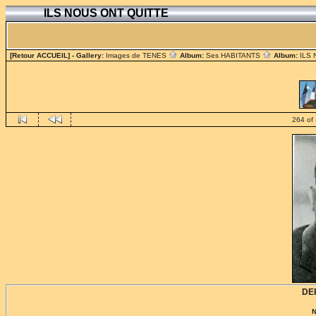
ILS NOUS ONT QUITTE
[Retour ACCUEIL]
- Gallery:
Images de TENES
Album:
Ses HABITANTS
Album:
ILS
264 of
DE
N