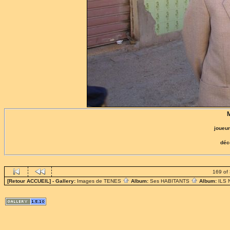
joueur
déc
169 of
[Retour ACCUEIL]
- Gallery:
Images de TENES
Album:
Ses HABITANTS
Album:
ILS