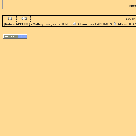
merc
189 of
[Retour ACCUEIL]
- Gallery:
Images de TENES
Album:
Ses HABITANTS
Album:
ILS