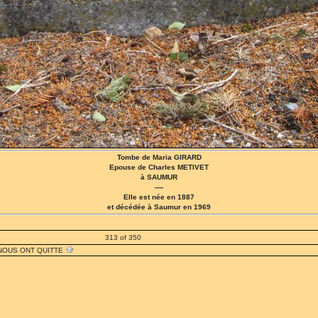
Tombe de Maria GIRARD
Epouse de Charles METIVET
à SAUMUR
----
Elle est née en 1887
et décédée à Saumur en 1969
313 of 350
 NOUS ONT QUITTE