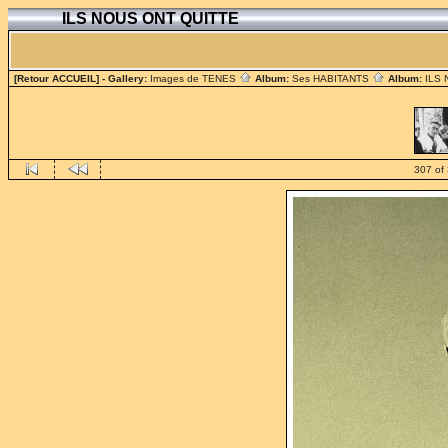
ILS NOUS ONT QUITTE
[Retour ACCUEIL]
- Gallery:
Images de TENES
Album:
Ses HABITANTS
Album:
ILS
307 of