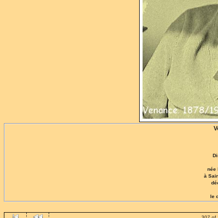
V
Di
née 
à Sai
dé
le 
307 of