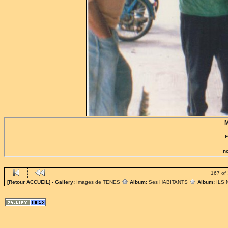
M
F
no
167 of
[Retour ACCUEIL]
- Gallery:
Images de TENES
Album:
Ses HABITANTS
Album:
ILS