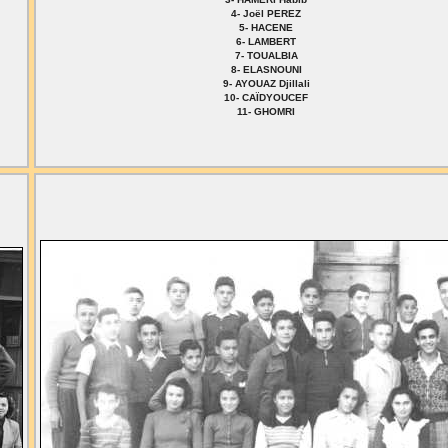
4- Joël PEREZ
5- HACENE
6- LAMBERT
7- TOUALBIA
8- ELASNOUNI
9- AYOUAZ Djillali
10- CAÏDYOUCEF
11- GHOMRI