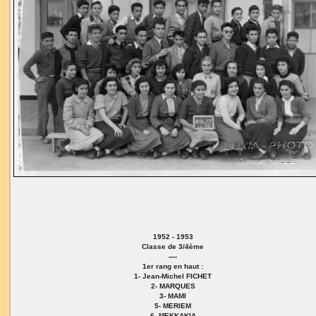
1952 - 1953
Classe de 3/4ème
----
1er rang en haut :
1- Jean-Michel FICHET
2- MARQUES
3- MAMI
5- MERIEM
6- MEKKAKIA