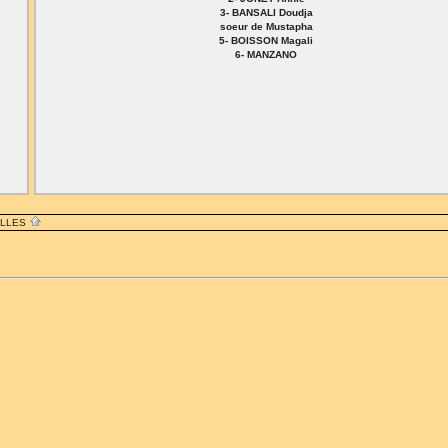
3- BANSALI Doudja
soeur de Mustapha
5- BOISSON Magali
6- MANZANO
ILLES