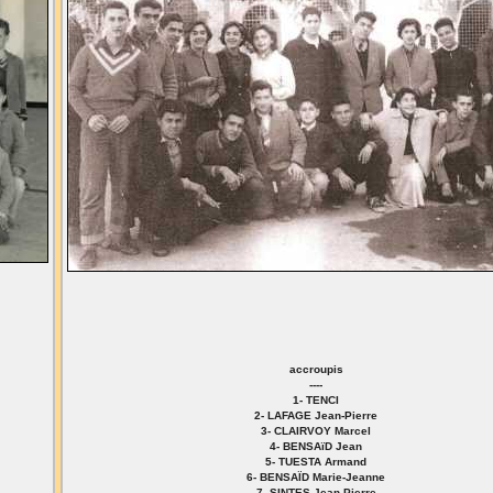
accroupis
----
1- TENCI
2- LAFAGE Jean-Pierre
3- CLAIRVOY Marcel
4- BENSAïD Jean
5- TUESTA Armand
6- BENSAÏD Marie-Jeanne
7- SINTES Jean Pierre