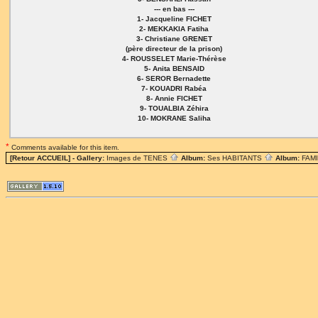
--- en bas ---
1- Jacqueline FICHET
2- MEKKAKIA Fatiha
3- Christiane GRENET
(père directeur de la prison)
4- ROUSSELET Marie-Thérèse
5- Anita BENSAID
6- SEROR Bernadette
7- KOUADRI Rabéa
8- Annie FICHET
9- TOUALBIA Zéhira
10- MOKRANE Saliha
*
Comments available for this item.
[Retour ACCUEIL]
- Gallery:
Images de TENES
Album:
Ses HABITANTS
Album:
FAM