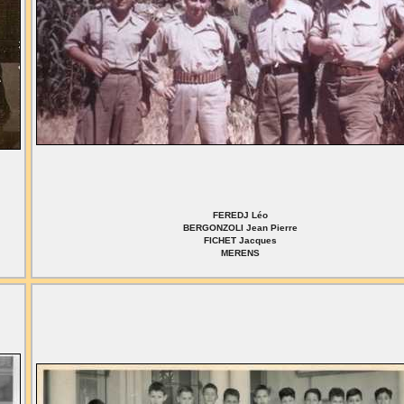
FEREDJ Léo
BERGONZOLI Jean Pierre
FICHET Jacques
MERENS