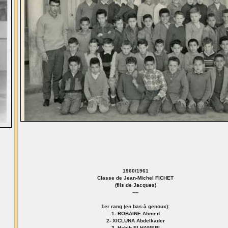
1960/1961
Classe de Jean-Michel FICHET
(fils de Jacques)
----
1er rang (en bas-à genoux):
1- ROBAINE Ahmed
2- XICLUNA Abdelkader
3- Habib El HAMERI