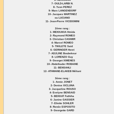
7- OULD-LARBI N.
8- Yvon PEREZ
9- Marc LANGENDORF
10- Jacques MARTINEZ
ou LUCIANO
11- Jean-Pierre VICIDOMINI
2ème rang :
1- MEKKAKIA Hmida
2- Raymond ROMEO
3- Christian CASIMIR
4- Marcel ROMEO
5- TIKILETE Said
6- GERINGER Henri
7- ADJLINE Boubekeur
8- LORENZO Guy
9- Georget XIMENES
10- Abdelkader ROBAïNE
11- BENSAHLI
12- ATHMANE-ELAKEB Méliani
3ème rang :
1- Annie JONET
2- Denise XICLUNA
3- Jacqueline ROUSO
4- Evelyne BENSAïD
5- BEKKAT Fathiha
6- Janine GASSIER
7- Eliette SOHLER
8- Renée ESPOSITO
9- Georgette GARD