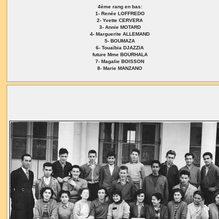
4ème rang en bas:
1- Renée LOFFREDO
2- Yvette CERVERA
3- Annie MOTARD
4- Marguerite ALLEMAND
5- BOUMAZA
6- Touaïbia DJAZZIA
future Mme BOURHALA
7- Magalie BOISSON
8- Marie MANZANO