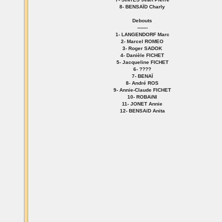
8- BENSAÏD Charly
Debouts
-------
1- LANGENDORF Marc
2- Marcel ROMEO
3- Roger SADOK
4- Danièle FICHET
5- Jacqueline FICHET
6- ????
7- BENAÏ
8- André ROS
9- Annie-Claude FICHET
10- ROBAïNI
11- JONET Annie
12- BENSAïD Anita