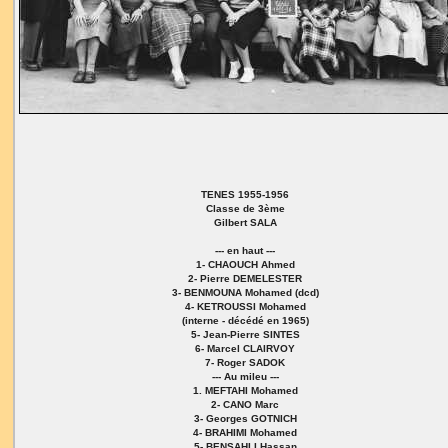
TENES 1955-1956
Classe de 3ème
Gilbert SALA
--- en haut ---
1- CHAOUCH Ahmed
2- Pierre DEMELESTER
3- BENMOUNA Mohamed (dcd)
4- KETROUSSI Mohamed
(interne - décédé en 1965)
5- Jean-Pierre SINTES
6- Marcel CLAIRVOY
7- Roger SADOK
--- Au mileu ---
1. MEFTAHI Mohamed
2- CANO Marc
3- Georges GOTNICH
4- BRAHIMI Mohamed
5- BENSAHLI Hassan