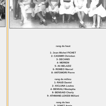
rang du haut
1- Jean Michel FICHET
2- CASIMIR Christian
3- DECANIS
4- MERIEM
5- Ali BELAZIZ
6- ROMEO Marcel
8- ANTOMORI Pierre
rang du milieu
1- RAUD Daniel
2- XICLUNA Loulou
4- BENSALI Mustapha
8- BENSAID Charly
9- ATHMANE-LEKEB Méliani
rang du bas
2- JONET Annie