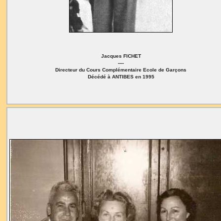
Jacques FICHET
----
Directeur du Cours Complémentaire Ecole de Garçons
Décédé à ANTIBES en 1995