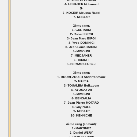
4- HENADER Mohamed
5-
6- KOCEIR Moussa Rabbi
7- NEDJAR
2ème rang:
1- GUETARNI
2- Robert BIRGI
3- Jean Marc BIRGI
4- Yves DOMINICI
5- Jean-Louis MARINI
6- MIMOUNI
7- MEDJAHER
8- TADINIT
9- DERAMCHIA Saïd
3ème rang:
1- BOUMEZOUED Abderrahmane
2- MAIRIA
3- TOUALBIA Belkacem
4- AYOUAZ Ali
5- MIMOUNI
6- BENGALIA
7- Jean Pierre MOTARD
8- Guy NOEL
9- NEDJAR
10- KENNICHE
4ème rang (en haut):
1- MARTINEZ
2- Daniel WERY
3- HAMERI Habib