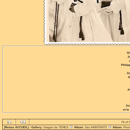
G
J
Phili
Je
G
p
Je
et l
79 of 
[Retour ACCUEIL]
- Gallery:
Images de TENES
Album:
Ses HABITANTS
Album:
Phot