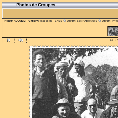
Photos de Groupes
[Retour ACCUEIL]
- Gallery:
Images de TENES
Album:
Ses HABITANTS
Album:
Phot
26 of 