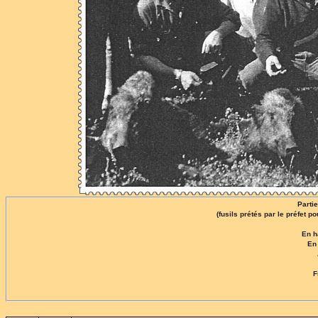
Parti
(fusils prétés par le préfet p
En 
En
F