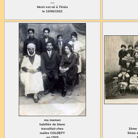
----
Henri est né à Ténès
le 10/06/1922
ma maman
habillée de blanc
travaillait chez
2ème 
maître COLDEFY
5ème e
en 1920