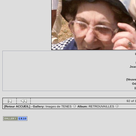
Jea
(Veuv
Od
92 of 
[Retour ACCUEIL]
- Gallery:
Images de TENES
Album:
RETROUVAILLES