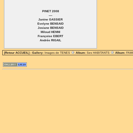
PINET 2008
----
Janine GASSIER
Evelyne BENSAID
Josiane BENSAID
Miloud HENNI
Françoise EBERT
Andrée RIGAIL
[Retour ACCUEIL]
- Gallery:
Images de TENES
Album:
Ses HABITANTS
Album:
FAM