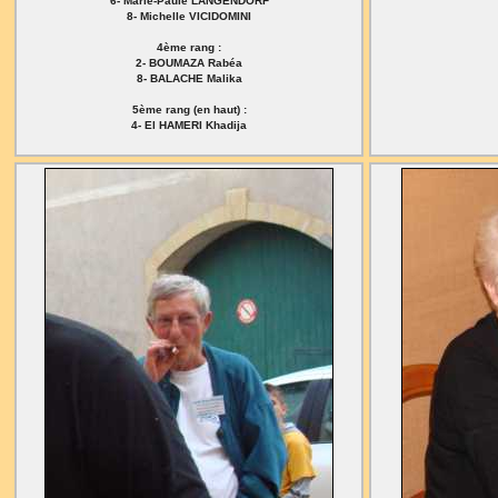
6- Marie-Paule LANGENDORF
8- Michelle VICIDOMINI
4ème rang :
2- BOUMAZA Rabéa
8- BALACHE Malika
5ème rang (en haut) :
4- El HAMERI Khadija