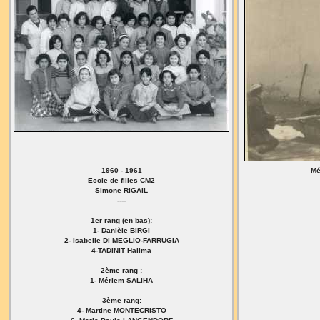
1960 - 1961
Mé
Ecole de filles CM2
Simone RIGAIL
----
1er rang (en bas):
1- Danièle BIRGI
2- Isabelle Di MEGLIO-FARRUGIA
4-TADINIT Halima
2ème rang :
1- Mériem SALIHA
3ème rang:
4- Martine MONTECRISTO