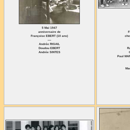
5 Mai 1947
anniversaire de
F
Françoise EBERT (10 ans)
ch
----
Andrée RIGAIL
Doudou EBERT
R
Andrée SINTES
Paul MAR
Ma