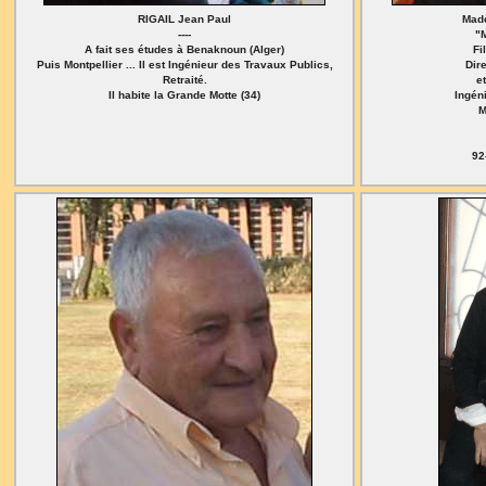
RIGAIL Jean Paul
Made
----
"
A fait ses études à Benaknoun (Alger)
Fi
Puis Montpellier ... Il est Ingénieur des Travaux Publics,
Dire
Retraité.
e
Il habite la Grande Motte (34)
Ingén
M
92