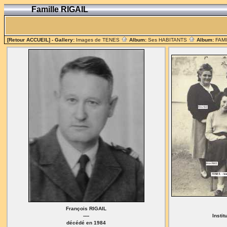
Famille RIGAIL
[Retour ACCUEIL]
- Gallery:
Images de TENES
Album:
Ses HABITANTS
Album:
FAM
François RIGAIL
----
Instit
décédé en 1984