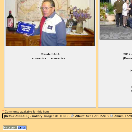
Claude SALA
2012 
souvenirs ... souvenirs ...
(Dani
*
Comments available for this item.
[Retour ACCUEIL]
- Gallery:
Images de TENES
Album:
Ses HABITANTS
Album:
FAM