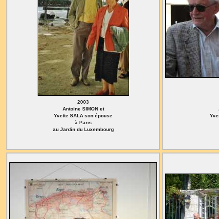
2003
Antoine SIMON et
Yvette SALA son épouse
Yve
à Paris
au Jardin du Luxembourg