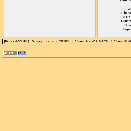
Christi
Ac
Hélén
(Fille
Gilber
Nou
Réja
[Retour ACCUEIL]
- Gallery:
Images de TENES
Album:
Ses HABITANTS
Album:
FAM