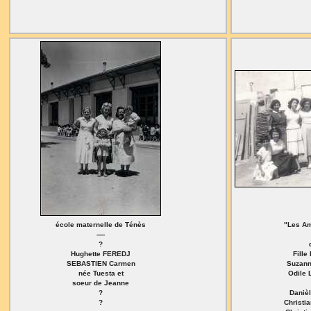
école maternelle de Ténès
"Les Am
----
?
Hughette FEREDJ
Fill
SEBASTIEN Carmen
Suzan
née Tuesta et
Odile
soeur de Jeanne
?
Daniè
?
Christi