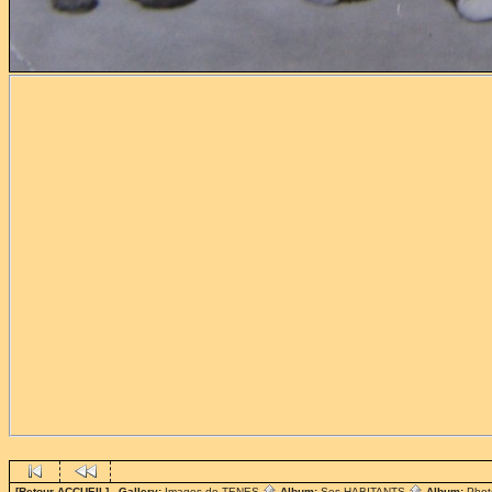
[Retour ACCUEIL]
- Gallery:
Images de TENES
Album:
Ses HABITANTS
Album:
Phot