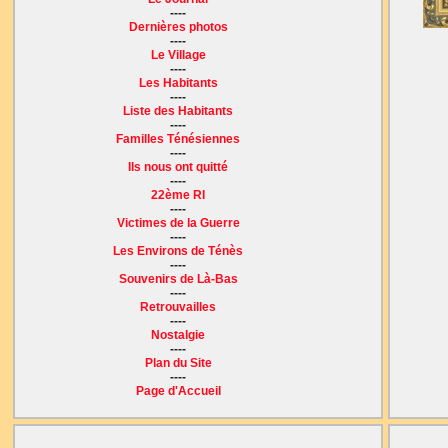
----
Dernières photos
----
Le Village
----
Les Habitants
----
Liste des Habitants
----
Familles Ténésiennes
----
Ils nous ont quitté
----
22ème RI
----
Victimes de la Guerre
----
Les Environs de Ténès
----
Souvenirs de Là-Bas
----
Retrouvailles
----
Nostalgie
----
Plan du Site
----
Page d'Accueil