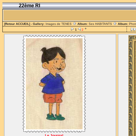
22ème RI
[Retour ACCUEIL]
- Gallery:
Images de TENES
Album:
Ses HABITANTS
Album:
Phot
1
2
Le Journal