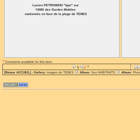
Lucien PETROWSKI "Igor" sur
l'AMX des Gardes Mobiles
stationnés en face de la plage de TENES
*
Comments available for this item.
1
2
[Retour ACCUEIL]
- Gallery:
Images de TENES
Album:
Ses HABITANTS
Album:
Phot