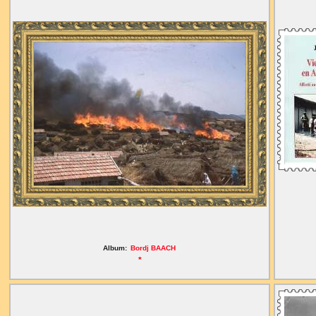
Album:
Bordj BAACH
*