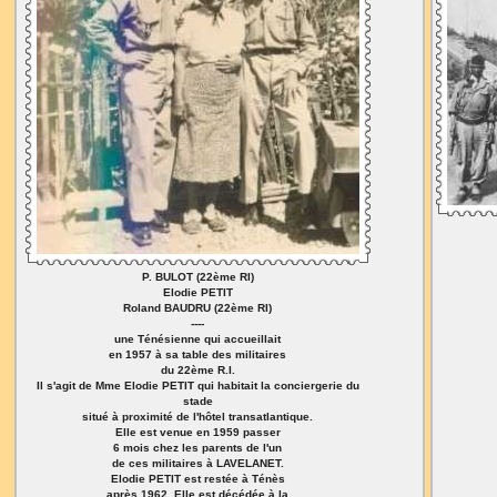
P. BULOT (22ème RI)
Elodie PETIT
Roland BAUDRU (22ème RI)
----
une Ténésienne qui accueillait
en 1957 à sa table des militaires
du 22ème R.I.
Il s'agit de Mme Elodie PETIT qui habitait la conciergerie du
stade
situé à proximité de l'hôtel transatlantique.
Elle est venue en 1959 passer
6 mois chez les parents de l'un
de ces militaires à LAVELANET.
Elodie PETIT est restée à Ténès
après 1962. Elle est décédée à la