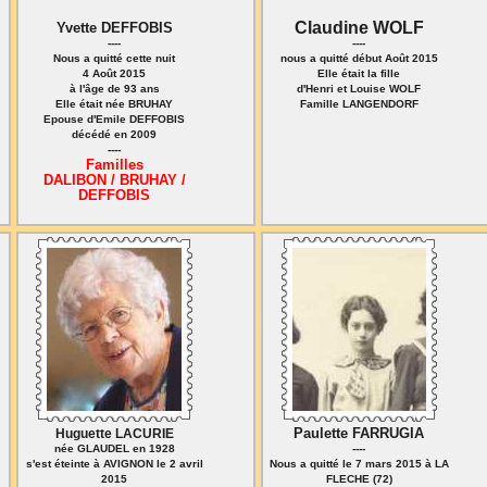
Claudine WOLF
Yvette DEFFOBIS
----
----
Nous a quitté cette nuit
nous a quitté début Août 2015
4 Août 2015
Elle était la fille
à l'âge de 93 ans
d'Henri et Louise WOLF
Elle était née BRUHAY
Famille LANGENDORF
Epouse d'Emile DEFFOBIS
décédé en 2009
----
Familles
DALIBON / BRUHAY /
DEFFOBIS
Paulette FARRUGIA
Huguette LACURIE
née GLAUDEL en 1928
----
s'est éteinte à AVIGNON le 2 avril
Nous a quitté le 7 mars 2015 à LA
2015
FLECHE (72)