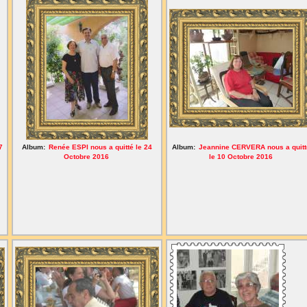
7
Album:
Renée ESPI nous a quitté le 24
Album:
Jeannine CERVERA nous a quitt
Octobre 2016
le 10 Octobre 2016