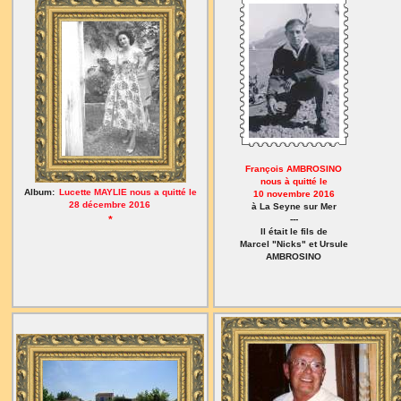
François AMBROSINO
nous à quitté le
Album:
Lucette MAYLIE nous a quitté le
10 novembre 2016
28 décembre 2016
à La Seyne sur Mer
*
---
Il était le fils de
Marcel "Nicks" et Ursule
AMBROSINO