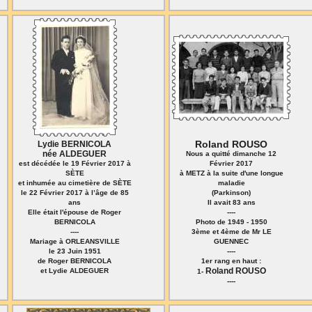
Roland ROUSO
Lydie BERNICOLA
née ALDEGUER
Nous a quitté dimanche 12
est décédée le 19 Février 2017 à
Février 2017
SÈTE
à METZ à la suite d'une longue
et inhumée au cimetière de SÈTE
maladie
le 22 Février 2017 à l’âge de 85
(Parkinson)
ans
Il avait 83 ans
Elle était l'épouse de Roger
----
BERNICOLA
Photo de 1949 - 1950
----
3ème et 4ème de Mr LE
Mariage à ORLEANSVILLE
GUENNEC
le 23 Juin 1951
----
de Roger BERNICOLA
1er rang en haut :
Roland ROUSO
et Lydie ALDEGUER
1-
----