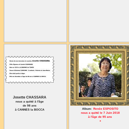
Josette CHASSARA
nous a quitté à l'âge
de 98 ans
Album:
Renée ESPOSITO
à CANNES la BOCCA
nous a quitté le 7 Juin 2018
à l'âge de 95 ans
*