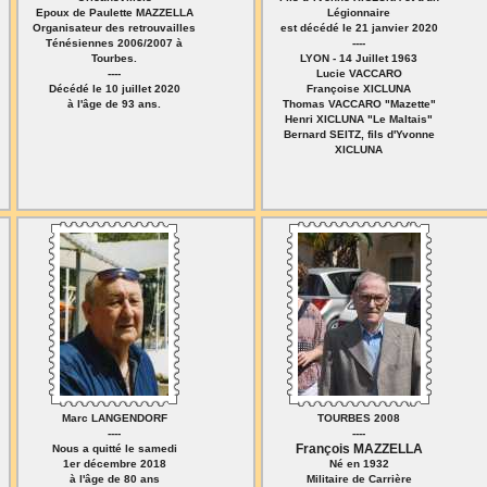
Epoux de Paulette MAZZELLA
Légionnaire
Organisateur des retrouvailles
est décédé le 21 janvier 2020
Ténésiennes 2006/2007 à
----
Tourbes.
LYON - 14 Juillet 1963
----
Lucie VACCARO
Décédé le 10 juillet 2020
Françoise XICLUNA
à l'âge de 93 ans.
Thomas VACCARO "Mazette"
Henri XICLUNA "Le Maltais"
Bernard SEITZ, fils d'Yvonne
XICLUNA
Marc LANGENDORF
TOURBES 2008
----
----
François MAZZELLA
Nous a quitté le samedi
1er décembre 2018
Né en 1932
à l'âge de 80 ans
Militaire de Carrière