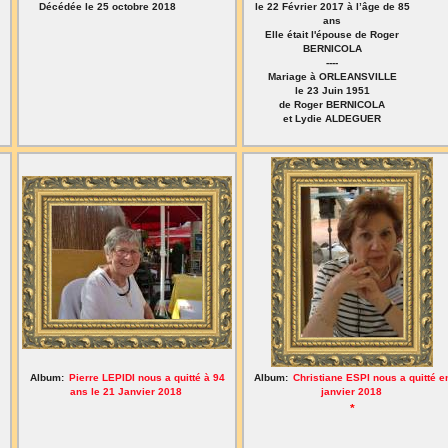
Décédée le 25 octobre 2018
le 22 Février 2017 à l’âge de 85
ans
Elle était l'épouse de Roger
BERNICOLA
----
Mariage à ORLEANSVILLE
le 23 Juin 1951
de Roger BERNICOLA
et Lydie ALDEGUER
Album:
Pierre LEPIDI nous a quitté à 94
Album:
Christiane ESPI nous a quitté e
ans le 21 Janvier 2018
janvier 2018
*