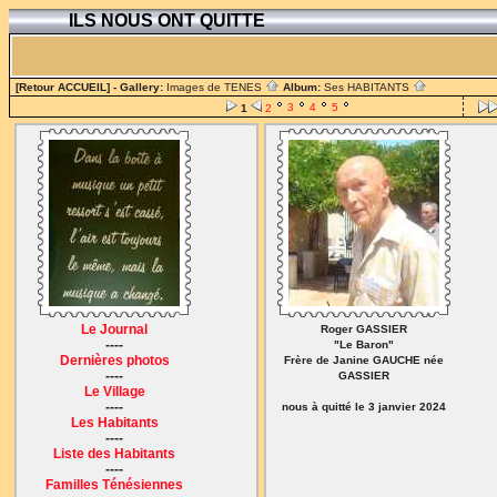
ILS NOUS ONT QUITTE
[Retour ACCUEIL]
- Gallery:
Images de TENES
Album:
Ses HABITANTS
3
4
5
1
2
Le Journal
Roger GASSIER
----
"Le Baron"
Dernières photos
Frère de Janine GAUCHE née
----
GASSIER
Le Village
----
nous à quitté le 3 janvier 2024
Les Habitants
----
Liste des Habitants
----
Familles Ténésiennes