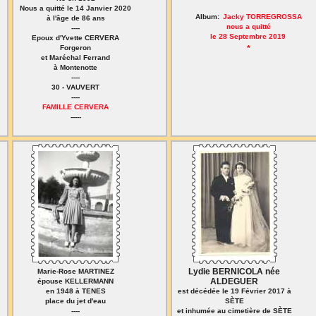
Nous a quitté le 14 Janvier 2020
Album:
Jacky TORREGROSSA
à l'âge de 86 ans
nous a quitté
----
le 28 Septembre 2019
Epoux d'Yvette CERVERA
Forgeron
*
et Maréchal Ferrand
à Montenotte
----
30 - VAUVERT
----
FAMILLE CERVERA
-----
Lydie BERNICOLA née
Marie-Rose MARTINEZ
ALDEGUER
épouse KELLERMANN
en 1948 à TENES
est décédée le 19 Février 2017 à
place du jet d'eau
SÈTE
----
et inhumée au cimetière de SÈTE