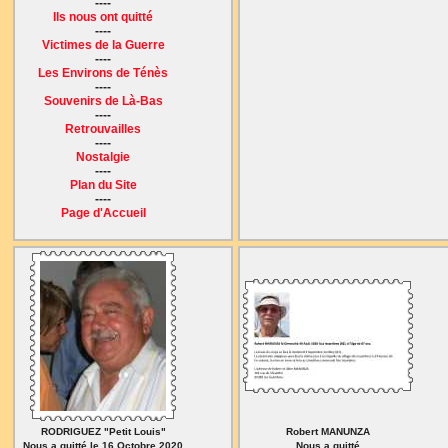
----
Ils nous ont quitté
----
Victimes de la Guerre
----
Les Environs de Ténès
----
Souvenirs de Là-Bas
----
Retrouvailles
----
Nostalgie
----
Plan du Site
----
Page d'Accueil
RODRIGUEZ "Petit Louis"
Robert MANUNZA
Nous a quitté le 16 Octobre 2020
Nous a quitté