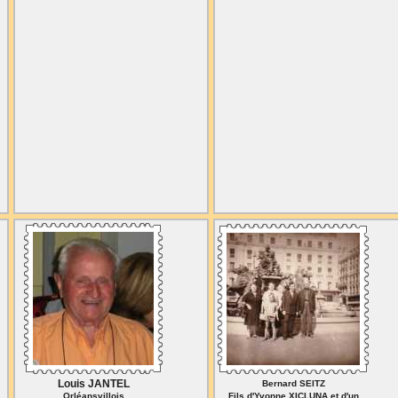
Louis JANTEL
Bernard SEITZ
Orléansvillois
Fils d'Yvonne XICLUNA et d'un