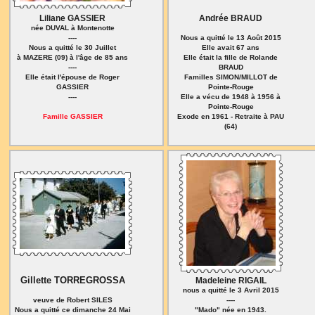
Liliane GASSIER
Andrée BRAUD
née DUVAL à Montenotte
----
Nous a quitté le 13 Août 2015
Nous a quitté le 30 Juillet
Elle avait 67 ans
à MAZERE (09) à l'âge de 85 ans
Elle était la fille de Rolande
----
BRAUD
Elle était l'épouse de Roger
Familles SIMON/MILLOT de
GASSIER
Pointe-Rouge
----
Elle a vécu de 1948 à 1956 à
Pointe-Rouge
Famille GASSIER
Exode en 1961 - Retraite à PAU
(64)
Gillette TORREGROSSA
Madeleine RIGAIL
nous a quitté le 3 Avril 2015
veuve de Robert SILES
----
Nous a quitté ce dimanche 24 Mai
"Mado" née en 1943.