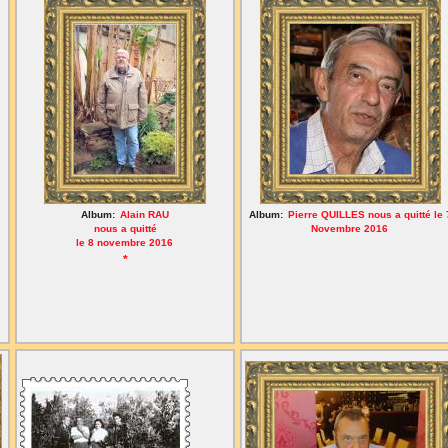
Album:
Alain RAU
Album:
Pierre QUILLES nous a quitté le 
nous a quitté
Novembre 2016
le 8 novembre 2016
*