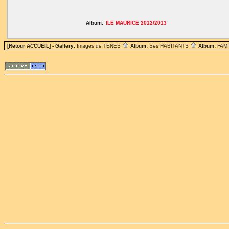
Album:
ILE MAURICE 2012/2013
[Retour ACCUEIL]
- Gallery:
Images de TENES
Album:
Ses HABITANTS
Album:
FAM