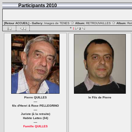
Participants 2010
[Retour ACCUEIL]
- Gallery:
Images de TENES
Album:
RETROUVAILLES
Album:
Ret
1
2
Pierre QUILLES
le Fils de Pierre
----
fils d'Henri & Rose PELLEGRINO
----
Juriste (à la retraite)
Habite Lattes (34)
----
Famille QUILLES