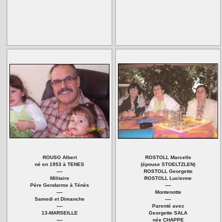
ROUSO Albert
ROSTOLL Marcelle
né en 1953 à TENES
(épouse STOELTZLEN)
----
ROSTOLL Georgette
Militaire
ROSTOLL Lucienne
Père Gendarme à Ténès
----
----
Montenotte
Samedi et Dimanche
----
----
Parenté avec
13-MARSEILLE
Georgette SALA
----
née CHAPPE