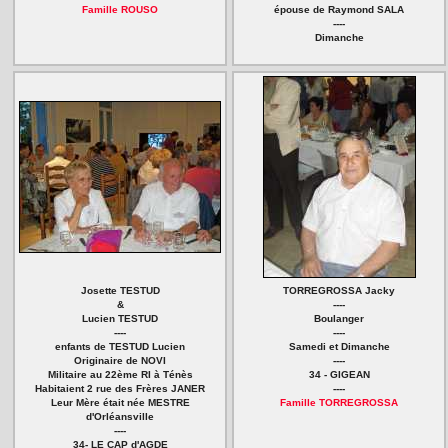
Famille ROUSO
épouse de Raymond SALA
----
Dimanche
Josette TESTUD
TORREGROSSA Jacky
&
----
Lucien TESTUD
Boulanger
----
----
enfants de TESTUD Lucien
Samedi et Dimanche
Originaire de NOVI
----
Militaire au 22ème RI à Ténès
34 - GIGEAN
Habitaient 2 rue des Frères JANER
----
Leur Mère était née MESTRE
Famille TORREGROSSA
d'Orléansville
----
34- LE CAP d'AGDE