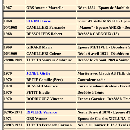
1967
ORS Antonio Marcello
Né en 1884 - Epoux de Mathi
1968
STRINO Lucie
Soeur d'Estelle MAYLIE - Epou
05/1968
CAMILLERI Fernande
"Manou" - Epouse ANDRE - Dé
1968
DESSOLIERS Robert
Décédé à CARNOUX (13)
1969
GIRARD Maria
Epouse METIVET - Décédée à
06/1969
CAMILLERI Colette
Née le 6 avril 1931 - Décédée en
28/08/1969
TUESTA Sauveur Ambroise
Décédé le 28 Août 1969 à Saint
1970
JONET Gisèle
Mariée avec Claude AUTHIE de M
1970
RETIF Camille (Père)
Controleur radio
1970
BENSAÏD Maurice
Carrière administrative - Déc
1970
PETIT Elodie
Décédée à Ténès
1970
RODRIGUEZ Vincent
Francis-Garnier - Décédé à Thia
02/05/1971
RIVIERE Venance
Née le 16 avril 1878 - Epouse 
1971
ORS Yvonne
Epouse de Charles XICLUNA -
20/07/1971
TUESTA Fernande Carmen
Née le 11 Janvier 1916 à Ténès e