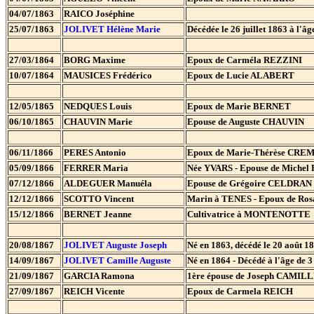
04/07/1863
RAICO Joséphine
25/07/1863
JOLIVET Hélène Marie
Décédée le 26 juillet 1863 à l'âg
27/03/1864
BORG Maxime
Epoux de Carméla REZZINI
10/07/1864
MAUSICES Frédérico
Epoux de Lucie ALABERT
12/05/1865
NEDQUES Louis
Epoux de Marie BERNET
06/10/1865
CHAUVIN Marie
Epouse de Auguste CHAUVIN
06/11/1866
PERES Antonio
Epoux de Marie-Thérèse CR
05/09/1866
FERRER Maria
Née YVARS - Epouse de Miche
07/12/1866
ALDEGUER Manuéla
Epouse de Grégoire CELDRAN
12/12/1866
SCOTTO Vincent
Marin à TENES - Epoux de Ro
15/12/1866
BERNET Jeanne
Cultivatrice à MONTENOTTE
20/08/1867
JOLIVET Auguste Joseph
Né en 1863, décédé le 20 août 18
14/09/1867
JOLIVET Camille Auguste
Né en 1864 - Décédé à l'âge de 
21/09/1867
GARCIA Ramona
1ère épouse de Joseph CAMILLE
27/09/1867
REICH Vicente
Epoux de Carmela REICH