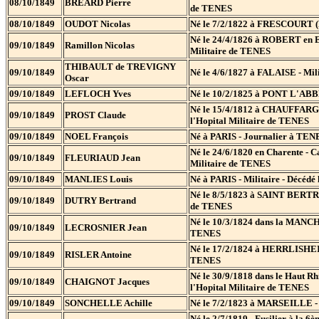
08/10/1849
BREARD Pierre
de TENES
08/10/1849
OUDOT Nicolas
Né le 7/2/1822 à FRESCOURT (Me
Né le 24/4/1826 à ROBERT en ES
09/10/1849
Ramillon Nicolas
Militaire de TENES
THIBAULT de TREVIGNY
09/10/1849
Né le 4/6/1827 à FALAISE - Mili
Oscar
09/10/1849
LEFLOCH Yves
Né le 10/2/1825 à PONT L'ABBE 
Né le 15/4/1812 à CHAUFFARGUE
09/10/1849
PROST Claude
l'Hopital Militaire de TENES
09/10/1849
NOEL François
Né à PARIS - Journalier à TENE
Né le 24/6/1820 en Charente - C
09/10/1849
FLEURIAUD Jean
Militaire de TENES
09/10/1849
MANLIES Louis
Né à PARIS - Militaire - Décédé
Né le 8/5/1823 à SAINT BERTRAN
09/10/1849
DUTRY Bertrand
de TENES
Né le 10/3/1824 dans la MANCHE 
09/10/1849
LECROSNIER Jean
TENES
Né le 17/2/1824 à HERRLISHEIM 
09/10/1849
RISLER Antoine
TENES
Né le 30/9/1818 dans le Haut Rh
09/10/1849
CHAIGNOT Jacques
l'Hopital Militaire de TENES
09/10/1849
SONCHELLE Achille
Né le 7/2/1823 à MARSEILLE - S
Né le 2/7/1819 - Fusilier à la 6