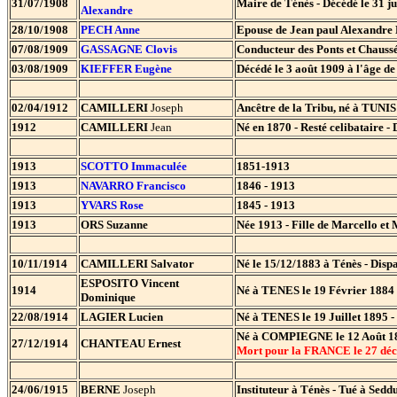
31/07/1908
Maire de Ténès - Décédé le 31 ju
Alexandre
28/10/1908
PECH Anne
Epouse de Jean paul Alexandre
07/08/1909
GASSAGNE Clovis
Conducteur des Ponts et Chaussé
03/08/1909
KIEFFER Eugène
Décédé le 3 août 1909 à l'âge de
02/04/1912
CAMILLERI
Joseph
Ancêtre de la Tribu, né à TUNIS 
1912
CAMILLERI
Jean
Né en 1870 - Resté celibataire -
1913
SCOTTO Immaculée
1851-1913
1913
NAVARRO Francisco
1846 - 1913
1913
YVARS Rose
1845 - 1913
1913
ORS Suzanne
Née 1913 - Fille de Marcello et
10/11/1914
CAMILLERI Salvator
Né le 15/12/1883 à Ténès - Disp
ESPOSITO Vincent
1914
Né à TENES le 19 Février 1884 -
Dominique
22/08/1914
LAGIER Lucien
Né à TENES le 19 Juillet 1895 
Né à COMPIEGNE le 12 Août 18
27/12/1914
CHANTEAU Ernest
Mort pour la FRANCE le 27 dé
24/06/1915
BERNE
Joseph
Instituteur à Ténès - Tué à Sedd