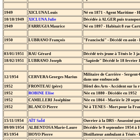
1949
XICLUNA Louis
Né en 1871 - Agent Maritime - H
10/10/1949
XICLUNA Julie
Décédée à ALGER puis transpor
1949
FARRUGIA Maurice
Né en 1897 - Habitait 8 rue Ca
1950
LUBRANO François
"Francischi" - Décédé en août -
03/01/1951
RAU Gérard
Décédé très jeune à Ténès le 3 j
18/02/1951
LUBRANO Joseph
"Sapiede" Décédé le 18 fevrier 
Militaire de Carrière - Sergent
12/1954
CERVERA Georges Marius
dans une embuscade
1952
FRONTEAU (père)
Hôtel des Arts - Accident sur la 
1952
ROBINE Elise
Née en 1880 - Décédée en 1952
1952
CAMILLERI Joséphine
Née en 1864 - Mariée le 20 sep
1952
BLANCO Pierre
Né à TENES - Mort pour la Fra
15/11/1954
AÏT SaÏd
Ouvrier à la DRS - Assassiné pa
09/09/1954
ALBENTOSA Marie-Laure
Décédée le 9 septembre 1954 à
05/1954
HOYO Pierre
Distillateur ambulant à Ténès