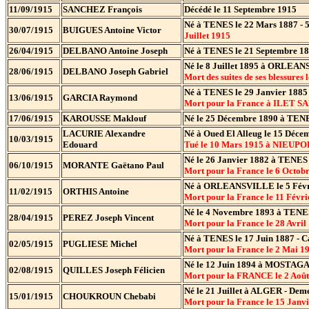
11/09/1915
SANCHEZ François
Décédé le 11 Septembre 1915
Né à TENES le 22 Mars 1887 - 
30/07/1915
BUIGUES Antoine Victor
Juillet 1915
26/04/1915
DELBANO Antoine Joseph
Né à TENES le 21 Septembre 18
Né le 8 Juillet 1895 à ORLEAN
28/06/1915
DELBANO Joseph Gabriel
Mort des suites de ses blessures
Né à TENES le 29 Janvier 1885
13/06/1915
GARCIA Raymond
Mort pour la France à ILET S
17/06/1915
KAROUSSE Maklouf
Né le 25 Décembre 1890 à TENE
LACURIE Alexandre
Né à Oued El Alleug le 15 Dé
10/03/1915
Edouard
Tué le 10 Mars 1915 à NIEU
Né le 26 Janvier 1882 à TENES 
06/10/1915
MORANTE Gaëtano Paul
Mort pour la France le 6 Oc
Né à ORLEANSVILLE le 5 Févri
11/02/1915
ORTHIS Antoine
Mort pour la France le 11 F
Né le 4 Novembre 1893 à TENES
28/04/1915
PEREZ Joseph Vincent
Mort pour la France le 28 Avri
Né à TENES le 17 Juin 1887 - 
02/05/1915
PUGLIESE Michel
Mort pour la France le 2 Mai
Né le 12 Juin 1894 à MOSTAGA
02/08/1915
QUILLES Joseph Félicien
Mort pour la FRANCE le 2 A
Né le 21 Juillet à ALGER - De
15/01/1915
CHOUKROUN Chebabi
Mort pour la France le 15 Ja