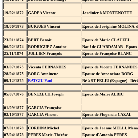
19/02/1872
GADEA Vicente
Jardinier à MONTENOTTE
18/06/1873
BUIGUES Vincent
Epoux de Joséphine MOLINA, d
23/01/1874
BERT Benoit
Epoux de Marie CLAUZEL
06/02/1874
RODRIGUEZ Antoine
Natif de GUARDAMAR - Epoux
25/11/1874
JULLIEN François
Epoux de Françoise BLANC
03/07/1875
Vicenta FERNANDES
Epoux de Vicente FERNANDES
28/04/1875
BORG Antoinette
Epouse de Annonciato BORG
09/12/1875
BATGIU
Paul
Né à ST FELIU (Espagne) - Décé
05/07/1876
BENEZECH Joseph
Epoux de Marie ALRIC
01/09/1877
GARCIA Françoise
02/10/1877
GARCIA Vincent
Epoux de Flugencia CAZAL
07/01/1878
CORDINA Michel
Epoux de Jeanne MELLI, Mén
07/04/1878
PERES Marie-Thérèse
Epouse d'Antonio PERES