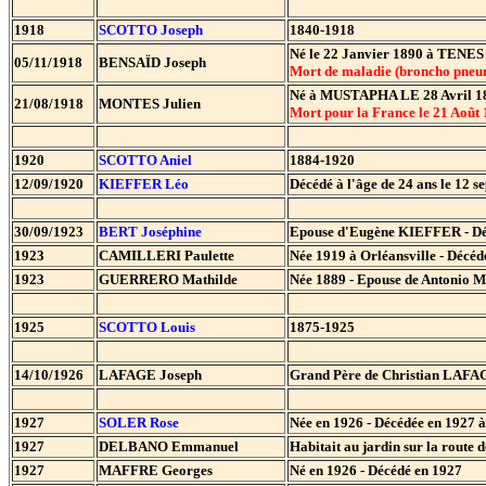
1918
SCOTTO
Joseph
1840-1918
Né le 22 Janvier 1890 à TENES -
05/11/1918
BENSAÏD Joseph
Mort de maladie (broncho pne
Né à MUSTAPHA LE 28 Avril 18
21/08/1918
MONTES Julien
Mort pour la France le 21 A
1920
SCOTTO Aniel
1884-1920
12/09/1920
KIEFFER Léo
Décédé à l'âge de 24 ans le 12 
30/09/1923
BERT Joséphine
Epouse d'Eugène KIEFFER - Décé
1923
CAMILLERI Paulette
Née 1919 à Orléansville - Décéd
1923
GUERRERO Mathilde
Née 1889 - Epouse de Antonio 
1925
SCOTTO Louis
1875-1925
14/10/1926
LAFAGE Joseph
Grand Père de Christian LAFAG
1927
SOLER Rose
Née en 1926 - Décédée en 1927 à
1927
DELBANO Emmanuel
Habitait au jardin sur la rou
1927
MAFFRE Georges
Né en 1926 - Décédé en 1927