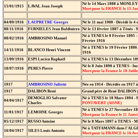
Né le 14 Mars 1888 à MONLEYDI
15/01/1915
LAVAL Jean Joseph
Mort pour la FRANCE le 15 Ja
04/09/1916
LAUPRETRE Georges
Né le 11 mai 1908 - Décédé le 4
08/11/1916
FURNIELES Jean Baldiniero
Né le 13 février 1887 à Ténès -
Né à TENES le 9 Février 1895 -
08/02/1916
AMBROSINO Manuel
Février 1916
Né à TENES le 19 Février 1886
14/11/1916
BLANCO Henri Vincent
1916
13/09/1916
ESPI Lucien Raphaël
Né à TENES le 13 Décembre 18
Né le 8 Juin 1890 à TENES - I
10/07/1916
PERES Pierre
Mort pour la France le 10 Ju
1917
AMBROSINO Juliette
Née en 1914 - Décédée en 1917 à 
1917
DALIBON René
Grand père de René DALIBON (In
DEMOGLIO Salvator
Né à TENES le 18 Mars 1894 - M
04/04/1917
Charles
PONTAVERT (AISNE)
Né à TENES le 27 Novembre 188
11/01/1917
LEMOINE Georges
Mort pour la France le 11 Jan
05/12/1917
RUSSO Antoine
Né le 8 Mars 1897 à TENES - M
Né à TATFAMANN dans l'ALGERO
16/04/1917
SILES Louis Antonio
Mort pour la FRANCE le 16 A