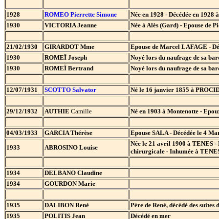
1928
ROMEO Pierrette Simone
Née en 1928 - Décédée en 1928 à
1930
VICTORIA Jeanne
Née à Alès (Gard) - Epouse de P
21/02/1930
GIRARDOT Mme
Epouse de Marcel LAFAGE - Déc
1930
ROMEÏ Joseph
Noyé lors du naufrage de sa barq
1930
ROMEÏ Bertrand
Noyé lors du naufrage de sa barq
12/07/1931
SCOTTO Salvator
Né le 16 janvier 1855 à PROCIDA 
29/12/1932
AUTHIE
Camille
Né en 1903 à Montenotte - Epo
04/03/1933
GARCIA Thérèse
Epouse SALA - Décédée le 4 Mar
Née le 21 avril 1900 à TENES -
1933
ABROSINO Louise
chirurgicale - Inhumée à TENE
1934
DELBANO Claudine
1934
GOURDON Marie
1935
DALIBON René
Père de René, décédé des suites 
1935
POLITIS Jean
Décédé en mer