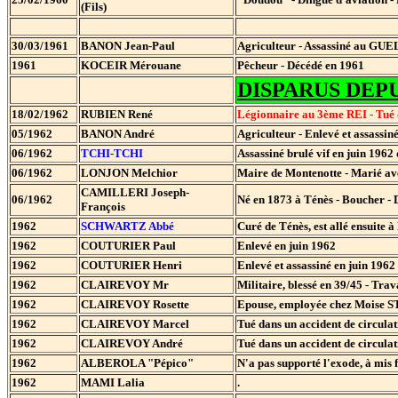
(Fils)
30/03/1961
BANON Jean-Paul
Agriculteur - Assassiné au GUE
1961
KOCEIR Mérouane
Pêcheur - Décédé en 1961
DISPARUS DEPU
18/02/1962
RUBIEN René
Légionnaire au 3ème REI - Tué 
05/1962
BANON André
Agriculteur - Enlevé et assass
06/1962
TCHI-TCHI
Assassiné brulé vif en juin 1
06/1962
LONJON Melchior
Maire de Montenotte - Marié a
CAMILLERI Joseph-
06/1962
Né en 1873 à Ténès - Boucher 
François
1962
SCHWARTZ Abbé
Curé de Ténès, est allé ensuite à
1962
COUTURIER Paul
Enlevé en juin 1962
1962
COUTURIER Henri
Enlevé et assassiné en juin 1962
1962
CLAIREVOY Mr
Militaire, blessé en 39/45 - Trav
1962
CLAIREVOY Rosette
Epouse, employée chez Moise ST
1962
CLAIREVOY Marcel
Tué dans un accident de circulat
1962
CLAIREVOY André
Tué dans un accident de circulat
1962
ALBEROLA "Pépico"
N'a pas supporté l'exode, à mis f
1962
MAMI Lalia
.