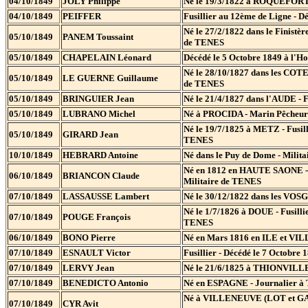
04/10/1849
JOLY Philippe
Né le 19/3/1822 à ROQUEFORT (H
04/10/1849
PEIFFER
Fusillier au 12ème de Ligne - D
Né le 27/2/1822 dans le Finistèr
05/10/1849
PANEM Toussaint
de TENES
05/10/1849
CHAPELAIN Léonard
Décédé le 5 Octobre 1849 à l'H
Né le 28/10/1827 dans les COTES
05/10/1849
LE GUERNE Guillaume
de TENES
05/10/1849
BRINGUIER Jean
Né le 21/4/1827 dans l'AUDE - F
05/10/1849
LUBRANO Michel
Né à PROCIDA - Marin Pêcheur à
Né le 19/7/1825 à METZ - Fusill
05/10/1849
GIRARD Jean
TENES
10/10/1849
HEBRARD Antoine
Né dans le Puy de Dome - Milita
Né en 1812 en HAUTE SAONE - Se
06/10/1849
BRIANCON Claude
Militaire de TENES
07/10/1849
LASSAUSSE Lambert
Né le 30/12/1822 dans les VOSGE
Né le 1/7/1826 à DOUE - Fusilli
07/10/1849
POUGE François
TENES
06/10/1849
BONO Pierre
Né en Mars 1816 en ILE et VILL
07/10/1849
ESNAULT Victor
Fusillier - Décédé le 7 Octobre
07/10/1849
LERVY Jean
Né le 21/6/1825 à THIONVILLE - 
07/10/1849
BENEDICTO Antonio
Né en ESPAGNE - Journalier à T
Né à VILLENEUVE (LOT et GARON
07/10/1849
CYR Avit