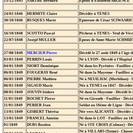
13/12/1845
SARTRE Bernard
Epoux d'Elisabeth ARGENCE
24/01/1846
HERMITE Claire
Décédée à TENES
30/10/1846
BUSQUES Marie
Epmouse de César SCIWAARICC
16/10/1848
SCOTTO Pascal
Pêcheur à TENES - Veuf de Vic
22/07/1848
Josepf MULLER
Epoux de Anne-Marie SCHMI
27/08/1849
MERCIER Pierre
Décédé le 27 août 1849 à l'âge d
03/01/1849
PERRIN Louis
Né à LYON - Décédé à l'Hopital 
04/01/1849
NIORT Dominique
Né dans les Pyrénées - Fusillie
06/01/1849
FOUGERAY René
Né dans la Mayenne - Fusillier a
06/01/1849
PIERRE Mathieu
Né à NEUILHAC (Morbihan) - Sol
06/01/1849
SIGAUD Marie
Née à TENES en 1847 - Décédée l
08/01/1849
JOUVIN Isidore
Né dans la Mayenne - Décédé le 
11/01/1849
BOCHET Pierre
Né en Gironde - Fusillier - Décé
11/01/1849
PERIER Jean
Soldat au 16ème de Ligne - Décé
13/01/1849
GISBERT Thérésa
Née vers ALICANTE - Décédée à 
13/01/1849
FRANCEL Antoine
Né dans le LOT - Fusillier au 1
01/1849
DUBS Bastien
Né à STE CROIX (Colmar) - Décé
Né à VILLARS (Yonne) - Chasseur