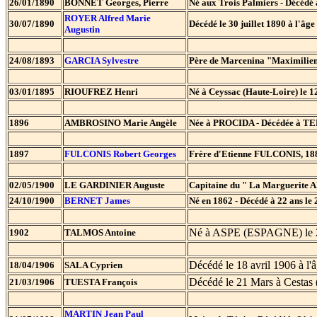
26/01/1890
BONNET Georges, Pierre
Né aux Trois Palmiers - Décédé
ROYER
Alfred Marie
30/07/1890
Décédé le 30 juillet 1890 à l'âg
Augustin
24/08/1893
GARCIA
Sylvestre
Père de Marcenina "Maximilien
03/01/1895
RIOUFREZ Henri
Né à Ceyssac (Haute-Loire) le 12
1896
AMBROSINO Marie Angèle
Née à PROCIDA - Décédée à T
1897
FULCONIS
Robert Georges
Frère d'Etienne FULCONIS, 188
02/05/1900
LE GARDINIER Auguste
Capitaine du " La Marguerite
24/10/1900
BERNET
James
Né en 1862 - Décédé à 22 ans le
Né à ASPE (ESPAGNE) le 2
1902
TALMOS Antoine
Décédé le 18 avril 1906 à l'
18/04/1906
SALA Cyprien
Décédé le 21 Mars à Cestas 
21/03/1906
TUESTA François
MARTIN Jean Paul