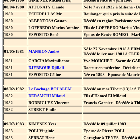
04/06/1980
GIMENEZ Michel (Fils)
Décédé à Nice le 4 juin 1980
08/04/1980
ATTONATY Claude
Né le 7 avril 1932 à Miliana - D
1980
ESTERELLAS Mr
Boulanger qui a pris la suite
1980
ALBENTOSA Gaston
Décédé en région Parisienne ve
1980
LOFFREDO Marius Antoine
Fils de LOFFREDO Marius Vince
1980
ESPOSITO René
Epoux de Renée ROMEO - Marin-P
Né le 27 Novembre 1918 à ERMO
01/05/1981
MANSION André
Décédé le 1er mai 1981 à C
1981
GARCIA Maximilienne
Vve MOUCHET - Soeur de GARCI
1981
DJEBBOUR Djillali
Docteur en médecine - Décédé 
1981
ESPOSITO Céline
Née en 1898 - Epouse de Maur
06/02/1982
Le Bachaga BOUALEM
Décédé au mas Tibert (13) le 6 
1982
DERAMCHI Miloud
Fils d'Hamed El Miloud
1982
RODRIGUEZ Vincente
Francis-Garnier - Décédée à Thi
1982
STREET Emile
09/07/1983
XIMENES Yves
Décédé le 09 juillet 1983
1983
POLI Virginie
Epouse de Pierre POLI
1983
SERRAT Henri
Garagiste à TENES - Décédé à 6