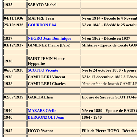
1935
SABATO Michel
04/11/1936
MAFFRE Jean
Né en 1914 - Décédé le 4 Novem
25/10/1936
GOURDON Eloi
Né en 1848 - Décédé le 25 octobr
1937
NEGRO Jean Dominique
Né en 1862 - Décédé en 1937
03/12/1937
GIMENEZ Pierre (Père)
Militaire - Epoux de Cécile GO
SAINT-JEVIN Victor
1938
Hyppolite
06/07/1938
SCOTTO Vicente
Née le 24 octobre 1880 - Epouse
1938
CAMILLERI Vincent
Né le 17 decembre 1882 à Ténès
1938
CAMILLERI Charles
9ème enfant de Joseph CAMILLE
02/07/1939
GARCIA Elisa
Epouse de Sauveur SCOTTO-lo-M
1940
MAZARS Cécile
Née en 1889 - Epouse de RAUD ?
1940
BERGONZOLI Jean
1864 - 1940
1942
HOYO Yvonne
Fille de Pierre HOYO - Décédée