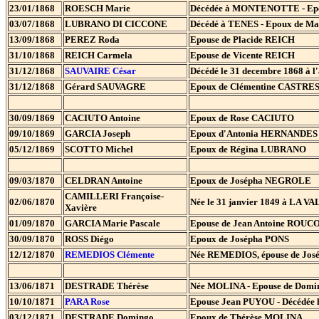
23/01/1868
ROESCH Marie
Décédée à MONTENOTTE - Epo
03/07/1868
LUBRANO DI CICCONE
Décédé à TENES - Epoux de M
13/09/1868
PEREZ Roda
Epouse de Placide REICH
31/10/1868
REICH Carmela
Epouse de Vicente REICH
31/12/1868
SAUVAIRE
César
Décédé le 31 decembre 1868 à l'
31/12/1868
Gérard SAUVAGRE
Epoux de Clémentine CASTRE
30/09/1869
CACIUTO Antoine
Epoux de Rose CACIUTO
09/10/1869
GARCIA Joseph
Epoux d'Antonia HERNANDES
05/12/1869
SCOTTO Michel
Epoux de Régina LUBRANO
09/03/1870
CELDRAN Antoine
Epoux de Josépha NEGROLE
CAMILLERI Françoise-
02/06/1870
Née le 31 janvier 1849 à LA VA
Xavière
01/09/1870
GARCIA Marie Pascale
Epouse de Jean Antoine ROU
30/09/1870
ROSS Diégo
Epoux de Josépha PONS
12/12/1870
REMEDIOS Clémente
Née REMEDIOS, épouse de José 
13/06/1871
DESTRADE Thérèse
Née MOLINA - Epouse de Do
10/10/1871
PARA
Rose
Epouse Jean PUYOU - Décédée l
03/12/1871
DESTRADE Domingo
Epoux de Thérèse MOLINA