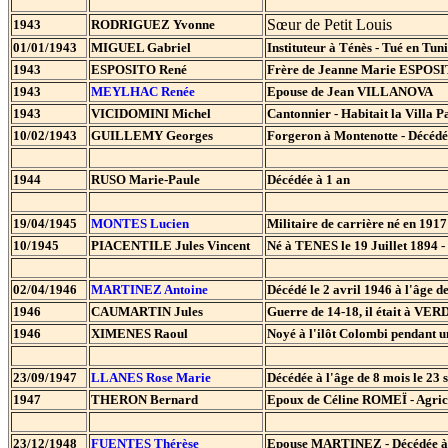
Sœur de Petit Louis
1943
RODRIGUEZ Yvonne
01/01/1943
MIGUEL Gabriel
Instituteur à Ténès - Tué en Tuni
1943
ESPOSITO René
Frère de Jeanne Marie ESPOSIT
1943
MEYLHAC Renée
Epouse de Jean VILLANOVA
1943
VICIDOMINI Michel
Cantonnier - Habitait la Villa P
10/02/1943
GUILLEMY Georges
Forgeron à Montenotte - Décédé
1944
RUSO Marie-Paule
Décédée à 1 an
19/04/1945
MONTES Lucien
Militaire de carrière né en 191
10/1945
PIACENTILE Jules Vincent
Né à TENES le 19 Juillet 1894 
02/04/1946
MARTINEZ Antoine
Décédé le 2 avril 1946 à l'âge d
1946
CAUMARTIN Jules
Guerre de 14-18, il était à VERD
1946
XIMENES Raoul
Noyé à l'ilôt Colombi pendant u
23/09/1947
LLANES Rose Marie
Décédée à l'âge de 8 mois le 23
1947
THERON Bernard
Epoux de Céline ROMEÏ - Agri
23/12/1948
FUENTES Thérèse
Epouse MARTINEZ - Décédée à 