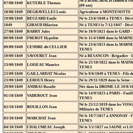
Né à ROHLSBACH canton d'OFFE
07/08/1849
KUTERLE Thomas
(60 ans)
18/08/1849
DEGRAVELLES Louis
Agriculteur à MONTENOTTE - Dé
19/08/1849
BEUZARD Emile
Né le 23/6/1848 à TENES - Décéd
1849
GIRAUD Hilarion
Né à TENES le 7/12/1847 - Décé
27/08/1849
BARRY Jules
Né le 10/9/1821 dans le GARD -
09/09/1849
FREROT Hypolite
Né le 11/4/1808 dans la MARNE 
Né le 23/6/1813 dans la MARNE -
09/09/1849
CENDRE dit CELLIER
TENES
19/09/1849
SAVOURET Jean
Né à BESANCON - Brigadier - Dé
Né le 25/10/1822 dans le MAINE 
23/09/1849
LOISEAU Maurice
TENES
23/09/1849
GAILLARDAT Nicolas
Né le 9/6/1849 à TENES - Fils 
23/09/1849
LEROUX Henry
Né le 29/11/1829 dans la Seine
29/09/1849
ANDRAS Rosalie
Née dans la DROME LE 29/8/183
Né le 14/9/1823 à PARIS - Fusill
01/10/1849
VADEBOUT Jean
TENES
Né le 23/12/1819 dans les VOSGE
02/10/1849
ROUILLON Jean
Militaire de TENES
Né le 19/7/1817 à ANNONAY - Fus
03/10/1849
MARCHAT Jean
TENES
04/10/1849
CHALUMEAU Joseph
Né le 5/2/1827 en SAONE et LOIR