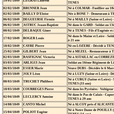
19/01/1849
LEGRAS Laurent
TENES
02/02/1849
BRUNNER Jean
Né à COLMAR - Fusillier au 18èm
02/02/1849
BAILLY D'Eloise
Née à BONE ? - Demeurant à TEN
06/02/1849
DEGUEURSE Firmin
Né à MAILLY (Saône et Loire) - 
06/02/1849
ASTRUC Jeaan-Baptiste
Né dans le GARD - Soldat au 13è
08/02/1849
DELBAQUE Giner
Né à TENES - Fils d'Eugénie et
Né dans le Maine et Loire - Sol
17/02/1849
ROGER Louis
à 21 ans
18/02/1849
CAYRE Pierre
Né en LOZERE - Décédé à TENES
25/02/1849
GILBERT Jean
Né à MEZEL - Restaurateur à TE
02/03/1849
RASFIGNAC Victoria
Né à ASTAILLAC en CORREZE - S
03/03/1849
ARLIGUI Jean
Soldat au 16ème Régiment de Li
06/03/1849
ESSER Marie
Veuve DUBS - Décédée le 6 Mars 
03/03/1849
JOLY Léon
Né à LUZY (Saône et Loire) - Dé
Né à CURGY (Saône et Loire) - S
08/03/1849
TRUCHET Philibert
TENES (33 ans)
18/03/1849
COURREGES Pierre
Né dans les Pyrénèes - Voltigeu
Né dans le Pas de Calais - Capor
02/04/1849
LECLERCY Antoine
TENES à 29 ans
14/08/1849
CANTO Michel
Né à ALCOY près d'ALICANTE - 
Né à Notre Dame de POUILLY (Ma
15/04/1849
POLIOT Eugène
TENES (24 ans)