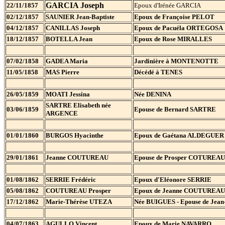
GARCIA Joseph
22/11/1857
Epoux d'Irénée GARCIA
02/12/1857
SAUNIER Jean-Baptiste
Epoux de Françoise PELOT
04/12/1857
CANILLAS Joseph
Epoux de Pacuéla ORTEGOSA
18/12/1857
BOTELLA Jean
Epoux de Rose MIRALLES
07/02/1858
GADEA Maria
Jardinière à MONTENOTTE
11/05/1858
MAS Pierre
Décédé à TENES
26/05/1859
MOATI Jessina
Née DENINA
SARTRE Elisabeth née
03/06/1859
Epouse de Bernard SARTRE
ARGENCE
01/01/1860
BURGOS Hyacinthe
Epoux de Gaétana ALDEGUER 
29/01/1861
Jeanne COUTUREAU
Epouse de Prosper COTUREAU
01/08/1862
SERRIE Frédéric
Epoux d'Eléonore SERRIE
05/08/1862
COUTUREAU Prosper
Epoux de Jeanne COUTUREAU
17/12/1862
Marie-Thérèse UTEZA
Née BUIGUES - Epouse de Jean
04/07/1863
AGULLO Vincent
Epoux de Marie NAVARRO