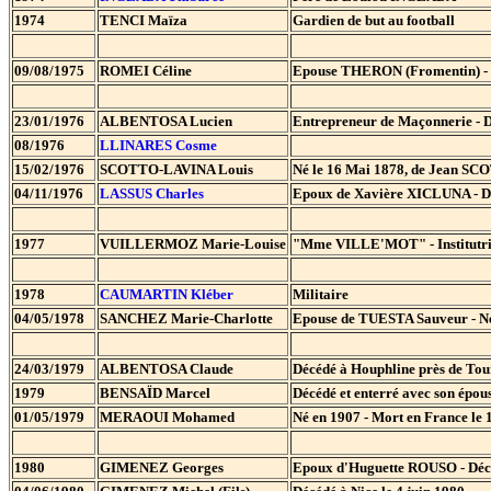
1974
TENCI Maïza
Gardien de but au football
09/08/1975
ROMEI Céline
Epouse THERON (Fromentin) - N
23/01/1976
ALBENTOSA Lucien
Entrepreneur de Maçonnerie - D
08/1976
LLINARES Cosme
15/02/1976
SCOTTO-LAVINA Louis
Né le 16 Mai 1878, de Jean SC
04/11/1976
LASSUS Charles
Epoux de Xavière XICLUNA - 
1977
VUILLERMOZ Marie-Louise
"Mme VILLE'MOT" - Institutrice
1978
CAUMARTIN Kléber
Militaire
04/05/1978
SANCHEZ Marie-Charlotte
Epouse de TUESTA Sauveur - Née 
24/03/1979
ALBENTOSA Claude
Décédé à Houphline près de Tour
1979
BENSAÏD Marcel
Décédé et enterré avec son épou
01/05/1979
MERAOUI Mohamed
Né en 1907 - Mort en France le 1
1980
GIMENEZ Georges
Epoux d'Huguette ROUSO - Dé