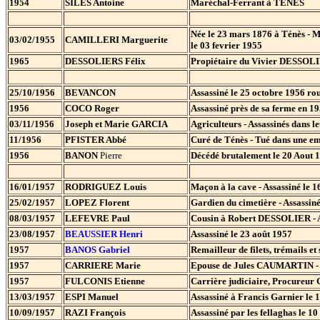
1954
SILES Antoine
Maréchal-Ferrant à TENES
Née le 23 mars 1876 à Ténès - M
03/02/1955
CAMILLERI Marguerite
le 03 fevrier 1955
1965
DESSOLIERS Félix
Propiétaire du Vivier DESSOL
25/10/1956
BEVANCON
Assassiné le 25 octobre 1956 rou
1956
COCO Roger
Assassiné près de sa ferme en 1
03/11/1956
Joseph et Marie GARCIA
Agriculteurs - Assassinés dans 
11/1956
PFISTER Abbé
Curé de Ténès - Tué dans une e
1956
BANON
Pierre
Décédé brutalement le 20 Aou
16/01/1957
RODRIGUEZ Louis
Maçon à la cave - Assassiné le 1
25/02/1957
LOPEZ Florent
Gardien du cimetière - Assassiné
08/03/1957
LEFEVRE Paul
Cousin à Robert DESSOLIER - As
23/08/1957
BEAUSSIER Henri
Assassiné le 23 août 1957
1957
BANOS Gabriel
Remailleur de filets, trémails et 
1957
CARRIERE Marie
Epouse de Jules CAUMARTIN - 
1957
FULCONIS Etienne
Carrière judiciaire, Procureur
13/03/1957
ESPI Manuel
Assassiné à Francis Garnier le 
10/09/1957
RAZI François
Assassiné par les fellaghas le 