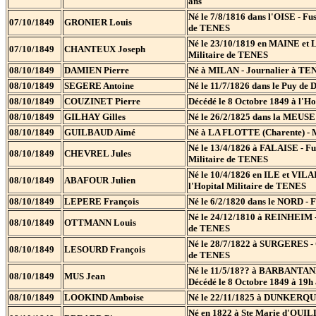
ans
Né le 7/8/1816 dans l'OISE - Fus
07/10/1849
GRONIER Louis
de TENES
Né le 23/10/1819 en MAINE et L
07/10/1849
CHANTEUX Joseph
Militaire de TENES
08/10/1849
DAMIEN Pierre
Né à MILAN - Journalier à TENE
08/10/1849
SEGERE Antoine
Né le 11/7/1826 dans le Puy de 
08/10/1849
COUZINET Pierre
Décédé le 8 Octobre 1849 à l'H
08/10/1849
GILHAY Gilles
Né le 26/2/1825 dans la MEUSE -
08/10/1849
GUILBAUD Aimé
Né à LA FLOTTE (Charente) - Me
Né le 13/4/1826 à FALAISE - Fus
08/10/1849
CHEVREL Jules
Militaire de TENES
Né le 10/4/1826 en ILE et VILAI
08/10/1849
ABAFOUR Julien
l'Hopital Militaire de TENES
08/10/1849
LEPERE François
Né le 6/2/1820 dans le NORD - F
Né le 24/12/1810 à REINHEIM - S
08/10/1849
OTTMANN Louis
de TENES
Né le 28/7/1822 à SURGERES - C
08/10/1849
LESOURD François
de TENES
Né le 11/5/18?? à BARBANTANNE 
08/10/1849
MUS Jean
Décédé le 8 Octobre 1849 à 19h
08/10/1849
LOOKIND Amboise
Né le 22/11/1825 à DUNKERQUE -
Né en 1822 à Ste Marie d'OUILLE