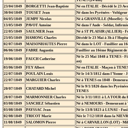
23/04/1849
BORGETTI Jean-Baptiste
Né en ITALIE - Décédé le 23 Av
30/04/1849
TOUSET Jean
Né dans les Pyrénées - Voltigeu
04/05/1849
JEMPF Nicolas
Né à GRANVILLE (Moselle) - Sol
13/05/1849
PAVOT Antoine
Né dans l'Aude - Soldat, Infirmi
22/05/1849
SAULNIER Jean
Né à ST PLAISIR (ALLIER) - Fus
23/05/1849
HAMONG Charles
Décédé le 23 Mai à 3h à l'Hopit
02/07/1849
MAISONHAUTES Pierre
Né dans le LOT - Fusillier au 1
06/06/1849
FABRE Augustin
Fusillier au 16ème Régiment de 
Né le 25 Mai 1848 à TENES - Fi
19/06/1849
FAUCH Catherine
an)
03/06/1849
FEY Albert
Né en ITALIE - Maçon à TENES -
22/07/1849
POULAIN Louis
Né le 14/3/1812 dans l'Yonne - 
22/07/1849
MARGUIER Charles
Né à TENES en 1848 - Demeurant
Né le 9/1/1826 dans les Pyrénées
20/07/1849
CHATARD Michel
TENES
28/07/1849
MARMONNIER Charles
Né le 3/11/1811 à LA TOUR du PI
03/08/1849
SANCHEZ Sébastien
Né à NEMOURS - Demeurant à TE
03/08/1849
PAYSSAC Jean
Né le 13/8/1823 à LUNAU - Fusil
02/08/1849
TRICOT Marie
Née le 7/12/1810 dans la NIEVR
11/08/1849
SALOMON Pierre
Né à CARVAILLON (LOT) - Milit