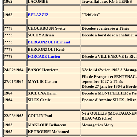
1962
LACOMBE
Travaillait aux RG à TENES
1963
BELAZZIZ
"Tchikiss"
????
CHOUKROUN Yvette
Décédée et enterrée à Ténès
????
SUCHY Adrien
Décédé à bord de son chalutier 
????
BERGONZOLI Armand
????
BERGONZOLI René
????
FORCADE Lucien
Décédé à VILLENEUVE la Riviè
24/02/1964
BANOS Henriette
Née le 14 février 1903 à Mosta
Fils de François et SENTENAC 
27/01/1964
MAYLIE Gaston
septembre 1927 à Ténès
Décédé 27 janvier 1964 à Bord
1964
XICLUNA Henri
Décédé à MONTPELLIER à l'âg
1964
SILES Cécile
Epouse d'Antoine SILES - Mère
Né à OUILLIS (MOSTAGANEM) le 1
22/03/1965
COULIN Paul
BEAUVAIS (Oise)
1965
MAKLOUF Belkacem
Messageries Mory
1965
KETROUSSI Mohamed