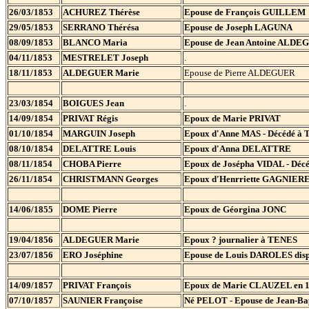
26/03/1853
ACHUREZ Thérèse
Epouse de François GUILLEM
29/05/1853
SERRANO Thérésa
Epouse de Joseph LAGUNA
08/09/1853
BLANCO Maria
Epouse de Jean Antoine ALD
04/11/1853
MESTRELET Joseph
.
18/11/1853
ALDEGUER Marie
Epouse de Pierre ALDEGUER
23/03/1854
BOIGUES Jean
.
14/09/1854
PRIVAT Régis
Epoux de Marie PRIVAT
01/10/1854
MARGUIN Joseph
Epoux d'Anne MAS - Décédé à
08/10/1854
DELATTRE Louis
Epoux d'Anna DELATTRE
08/11/1854
CHOBA Pierre
Epoux de Josépha VIDAL - Déc
26/11/1854
CHRISTMANN Georges
Epoux d'Henrriette GAGNIERE
14/06/1855
DOME Pierre
Epoux de Géorgina JONC
19/04/1856
ALDEGUER Marie
Epoux ? journalier à TENES
23/07/1856
ERO Joséphine
Epouse de Louis DAROLES disp
14/09/1857
PRIVAT François
Epoux de Marie CLAUZEL en 
07/10/1857
SAUNIER Françoise
Né PELOT - Epouse de Jean-Ba