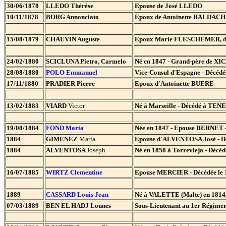
30/06/1878
LLEDO Thérèse
Epouse de José LLEDO
10/11/1878
BORG Annonciato
Epoux de Antoinette BALDAC
15/08/1879
CHAUVIN Auguste
Epoux Marie FLESCHEMER, d
24/02/1880
SCICLUNA Pietro, Carmelo
Né en 1847 - Grand-père de XIC
28/08/1880
POLO
Emmanuel
Vice-Consul d'Espagne - Décédée
17/11/1880
PRADIER Pierre
Epoux d'Antoinette BUERE
13/02/1883
VIARD
Victor
Né à Marseille - Décédé à TENES
19/08/1884
FOND
Maria
Née en 1847 - Epouse BERNET - 
1884
GIMENEZ
Maria
Epouse d'ALVENTOSA José - Dé
1884
ALVENTOSA
Joseph
Né en 1858 à Torrevieja - Décéd
16/07/1885
WIRTZ
Clementine
Epouse MERCIER - Décédée le 16
1889
CASSARD
Louis Jean
Né à VALETTE (Malte) en 1814,
07/03/1889
BEN EL HADJ Lounes
Sous-Lieutenant au 1er Régimen