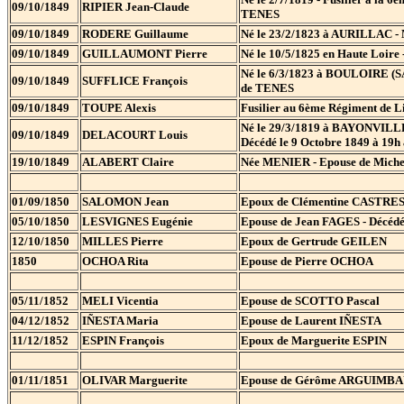
09/10/1849
RIPIER Jean-Claude
TENES
09/10/1849
RODERE Guillaume
Né le 23/2/1823 à AURILLAC - M
09/10/1849
GUILLAUMONT Pierre
Né le 10/5/1825 en Haute Loire 
Né le 6/3/1823 à BOULOIRE (SAR
09/10/1849
SUFFLICE François
de TENES
09/10/1849
TOUPE Alexis
Fusilier au 6ème Régiment de Li
Né le 29/3/1819 à BAYONVILLL
09/10/1849
DELACOURT Louis
Décédé le 9 Octobre 1849 à 19h
19/10/1849
ALABERT Claire
Née MENIER - Epouse de Miche
01/09/1850
SALOMON Jean
Epoux de Clémentine CASTRE
05/10/1850
LESVIGNES Eugénie
Epouse de Jean FAGES - Déc
12/10/1850
MILLES Pierre
Epoux de Gertrude GEILEN
1850
OCHOA Rita
Epouse de Pierre OCHOA
05/11/1852
MELI Vicentia
Epouse de SCOTTO Pascal
04/12/1852
IÑESTA Maria
Epouse de Laurent IÑESTA
11/12/1852
ESPIN François
Epoux de Marguerite ESPIN
01/11/1851
OLIVAR Marguerite
Epouse de Gérôme ARGUIMB