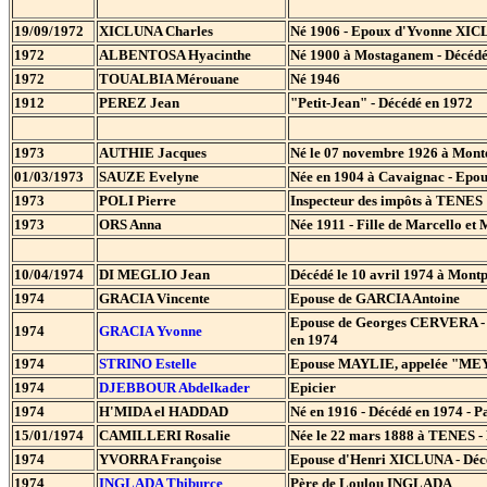
19/09/1972
XICLUNA Charles
Né 1906 - Epoux d'Yvonne XI
1972
ALBENTOSA Hyacinthe
Né 1900 à Mostaganem - Décédé
1972
TOUALBIA Mérouane
Né 1946
1912
PEREZ Jean
"Petit-Jean" - Décédé en 1972
1973
AUTHIE Jacques
Né le 07 novembre 1926 à Monte
01/03/1973
SAUZE Evelyne
Née en 1904 à Cavaignac - Epo
1973
POLI Pierre
Inspecteur des impôts à TENES
1973
ORS Anna
Née 1911 - Fille de Marcello et
10/04/1974
DI MEGLIO Jean
Décédé le 10 avril 1974 à Montp
1974
GRACIA Vincente
Epouse de GARCIA Antoine
Epouse de Georges CERVERA - Bl
1974
GRACIA Yvonne
en 1974
1974
STRINO Estelle
Epouse MAYLIE, appelée "MEYER"
1974
DJEBBOUR Abdelkader
Epicier
1974
H'MIDA el HADDAD
Né en 1916 - Décédé en 1974 - P
15/01/1974
CAMILLERI Rosalie
Née le 22 mars 1888 à TENES -
1974
YVORRA Françoise
Epouse d'Henri XICLUNA - D
1974
INGLADA Thiburce
Père de Loulou INGLADA