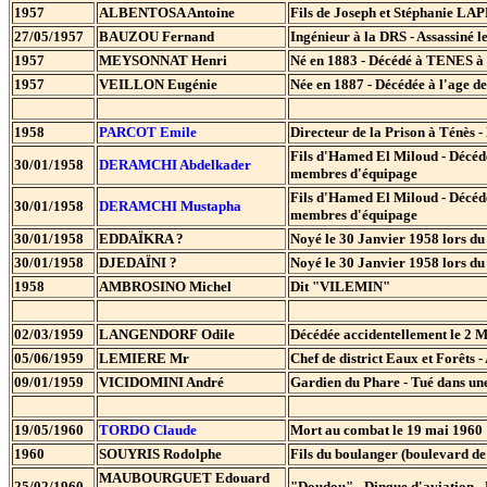
1957
ALBENTOSA Antoine
Fils de Joseph et Stéphanie LAP
27/05/1957
BAUZOU Fernand
Ingénieur à la DRS - Assassiné l
1957
MEYSONNAT Henri
Né en 1883 - Décédé à TENES à 
1957
VEILLON Eugénie
Née en 1887 - Décédée à l'age de
1958
PARCOT Emile
Directeur de la Prison à Ténès -
Fils d'Hamed El Miloud - Décédé 
30/01/1958
DERAMCHI Abdelkader
membres d'équipage
Fils d'Hamed El Miloud - Décédé 
30/01/1958
DERAMCHI Mustapha
membres d'équipage
30/01/1958
EDDAÏKRA ?
Noyé le 30 Janvier 1958 lors du
30/01/1958
DJEDAÏNI ?
Noyé le 30 Janvier 1958 lors du
1958
AMBROSINO Michel
Dit "VILEMIN"
02/03/1959
LANGENDORF Odile
Décédée accidentellement le 2 
05/06/1959
LEMIERE Mr
Chef de district Eaux et Forêts -
09/01/1959
VICIDOMINI André
Gardien du Phare - Tué dans un
19/05/1960
TORDO Claude
Mort au combat le 19 mai 1960
1960
SOUYRIS Rodolphe
Fils du boulanger (boulevard d
MAUBOURGUET Edouard
25/02/1960
"Doudou" - Dingue d'aviation - P